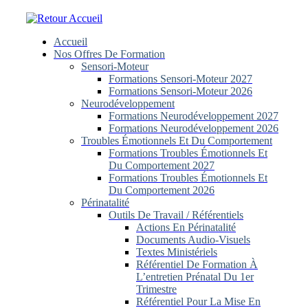
Skip
to
content
Accueil
Nos Offres De Formation
Sensori-Moteur
Formations Sensori-Moteur 2027
Formations Sensori-Moteur 2026
Neurodéveloppement
Formations Neurodéveloppement 2027
Formations Neurodéveloppement 2026
Troubles Émotionnels Et Du Comportement
Formations Troubles Émotionnels Et
Du Comportement 2027
Formations Troubles Émotionnels Et
Du Comportement 2026
Périnatalité
Outils De Travail / Référentiels
Actions En Périnatalité
Documents Audio-Visuels
Textes Ministériels
Référentiel De Formation À
L’entretien Prénatal Du 1er
Trimestre
Référentiel Pour La Mise En