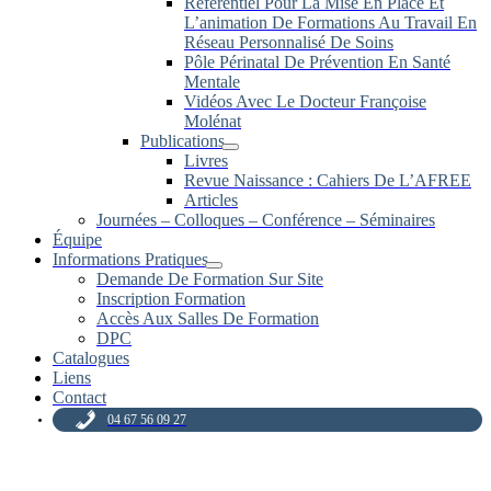
Référentiel Pour La Mise En Place Et
L’animation De Formations Au Travail En
Réseau Personnalisé De Soins
Pôle Périnatal De Prévention En Santé
Mentale
Vidéos Avec Le Docteur Françoise
Molénat
Publications
Livres
Revue Naissance : Cahiers De L’AFREE
Articles
Journées – Colloques – Conférence – Séminaires
Équipe
Informations Pratiques
Demande De Formation Sur Site
Inscription Formation
Accès Aux Salles De Formation
DPC
Catalogues
Liens
Contact
04 67 56 09 27