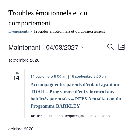
Troubles émotionnels et du
comportement
Évènements
Troubles émotionnels et du comportement
Évènements
Maintenant
 - 
04/03/2027
Recherch
Navig
Recherche
Liste
de
et
Sélectionnez
vues
une
septembre 2026
navigatio
Évèn
date.
de
LUN
14 septembre-9:00 am
|
16 septembre-5:00 pm
14
vues
Accompagner les parents d’enfant ayant un
Évèneme
TDAH – Programme d’entrainement aux
habiletés parentales – PEPS Actualisation du
Programme BARKLEY
AFREE
11 Rue des Hospices, Montpellier, France
octobre 2026