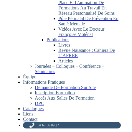
Place Et L’animation De
Formations Au Travail En
Réseau Personnalisé De Soins
Pôle Périnatal De Prévention En
Santé Mentale
Vidéos Avec Le Docteur
Françoise Molénat
Publications
Livres
Revue Naissance : Cahiers De
L’AFREE
Articles
Journées – Colloques – Conférence –
Séminaires
Équipe
Informations Pratiques
Demande De Formation Sur Site
Inscription Formation
Accès Aux Salles De Formation
DPC
Catalogues
Liens
Contact
04 67 56 09 27