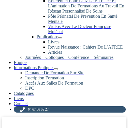
Référentiel Pour La Mise En Place Et
L’animation De Formations Au Travail En
Réseau Personnalisé De Soins
Pôle Périnatal De Prévention En Santé
Mentale
Vidéos Avec Le Docteur Françoise
Molénat
Publications
Livres
Revue Naissance : Cahiers De L’AFREE
Articles
Journées – Colloques – Conférence – Séminaires
Équipe
Informations Pratiques
Demande De Formation Sur Site
Inscription Formation
Accès Aux Salles De Formation
DPC
Catalogues
Liens
Contact
04 67 56 09 27