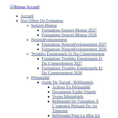
Skip
to
content
Accueil
Nos Offres De Formation
Sensori-Moteur
Formations Sensori-Moteur 2027
Formations Sensori-Moteur 2026
Neurodéveloppement
Formations Neurodéveloppement 2027
Formations Neurodéveloppement 2026
Troubles Émotionnels Et Du Comportement
Formations Troubles Émotionnels Et
Du Comportement 2027
Formations Troubles Émotionnels Et
Du Comportement 2026
Périnatalité
Outils De Travail / Référentiels
Actions En Périnatalité
Documents Audio-Visuels
Textes Ministériels
Référentiel De Formation À
L’entretien Prénatal Du 1er
Trimestre
Référentiel Pour La Mise En