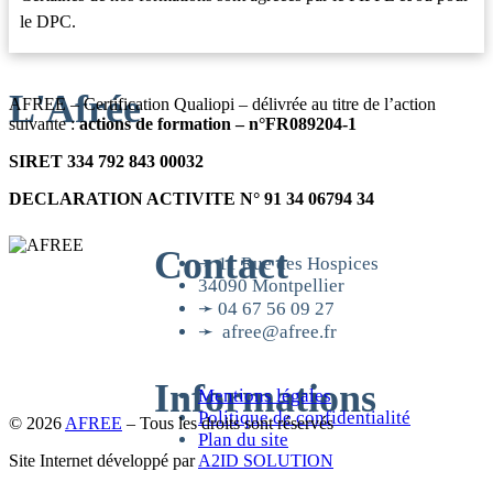
le DPC.
L'Afrée
AFREE – Certification Qualiopi – délivrée au titre de l’action
suivante :
actions de formation – n°FR089204-1
SIRET 334 792 843 00032
DECLARATION ACTIVITE N° 91 34 06794 34
Contact
➛ 11 Rue des Hospices
34090 Montpellier
➛ 04 67 56 09 27
➛ afree@afree.fr
Informations
Mentions légales
Politique de confidentialité
© 2026
AFREE
–
Tous les droits sont réservés
Plan du site
Site Internet développé par
A2ID SOLUTION