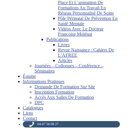
Place Et L’animation De
Formations Au Travail En
Réseau Personnalisé De Soins
Pôle Périnatal De Prévention En
Santé Mentale
Vidéos Avec Le Docteur
Françoise Molénat
Publications
Livres
Revue Naissance : Cahiers De
L’AFREE
Articles
Journées – Colloques – Conférence –
Séminaires
Équipe
Informations Pratiques
Demande De Formation Sur Site
Inscription Formation
Accès Aux Salles De Formation
DPC
Catalogues
Liens
Contact
04 67 56 09 27