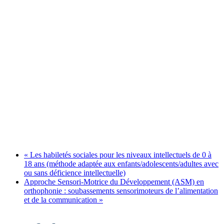
«
Les habiletés sociales pour les niveaux intellectuels de 0 à
18 ans (méthode adaptée aux enfants/adolescents/adultes avec
ou sans déficience intellectuelle)
Approche Sensori-Motrice du Développement (ASM) en
orthophonie : soubassements sensorimoteurs de l’alimentation
et de la communication
»