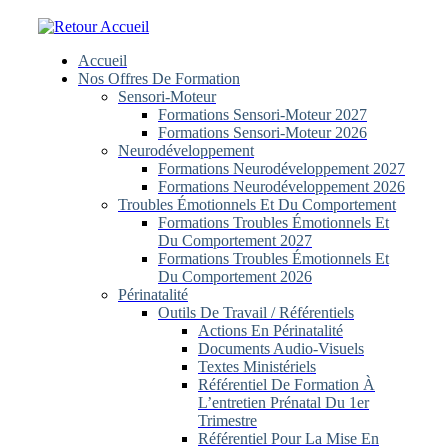
Skip
to
content
Accueil
Nos Offres De Formation
Sensori-Moteur
Formations Sensori-Moteur 2027
Formations Sensori-Moteur 2026
Neurodéveloppement
Formations Neurodéveloppement 2027
Formations Neurodéveloppement 2026
Troubles Émotionnels Et Du Comportement
Formations Troubles Émotionnels Et
Du Comportement 2027
Formations Troubles Émotionnels Et
Du Comportement 2026
Périnatalité
Outils De Travail / Référentiels
Actions En Périnatalité
Documents Audio-Visuels
Textes Ministériels
Référentiel De Formation À
L’entretien Prénatal Du 1er
Trimestre
Référentiel Pour La Mise En