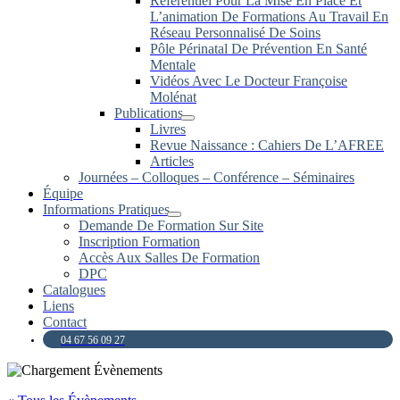
Référentiel Pour La Mise En Place Et
L’animation De Formations Au Travail En
Réseau Personnalisé De Soins
Pôle Périnatal De Prévention En Santé
Mentale
Vidéos Avec Le Docteur Françoise
Molénat
Publications
Livres
Revue Naissance : Cahiers De L’AFREE
Articles
Journées – Colloques – Conférence – Séminaires
Équipe
Informations Pratiques
Demande De Formation Sur Site
Inscription Formation
Accès Aux Salles De Formation
DPC
Catalogues
Liens
Contact
04 67 56 09 27