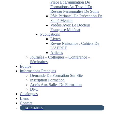
Place Et L’animation De
Formations Au Travail En
Réseau Personnalisé De Soins
Pôle Périnatal De Prévention En
Santé Mentale
Vidéos Avec Le Docteur
Françoise Molénat
Publications
Livres
Revue Naissance : Cahiers De
L’AFREE
Articles
Journées – Colloques – Conférence –
Séminaires
Équipe
Informations Pratiques
Demande De Formation Sur Site
Inscription Formation
Accès Aux Salles De Formation
DPC
Catalogues
Liens
Contact
04 67 56 09 27