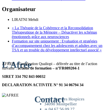
Organisateur
LIRATNI Mehdi
«
La Thérapie de la Cohérence et la Reconsolidation
Thérapeutique de la Mémoire – Désactiver les schémas
émotionnels grâce aux neurosciences
Formation sur site uniquement : Evaluation et stratégies
d’accompagnement chez les adolescents et adultes avec un
TSA et un trouble du développement intellectuel associé
»
L'Afrée
AFREE – Certification Qualiopi – délivrée au titre de l’action
suivante :
actions de formation – n°FR089204-1
SIRET 334 792 843 00032
DECLARATION ACTIVITE N° 91 34 06794 34
Contact
➛ 11 Rue des Hospices
34090 Montpellier
➛ 04 67 56 09 27