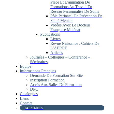
Place Et L’animation De
Formations Au Travail En
Réseau Personnalisé De Soins
Pôle Périnatal De Prévention En
Santé Mentale
Vidéos Avec Le Docteur
Françoise Molénat
Publications
Livres
Revue Naissance : Cahiers De
L’AFREE
Articles
Journées – Colloques – Conférence –
Séminaires
Équipe
Informations Pratiques
Demande De Formation Sur Site
Inscription Formation
Accès Aux Salles De Formation
DPC
Catalogues
Liens
Contact
04 67 56 09 27