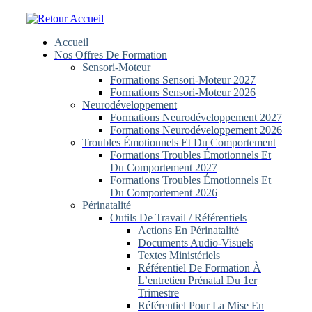
Skip
to
content
Accueil
Nos Offres De Formation
Sensori-Moteur
Formations Sensori-Moteur 2027
Formations Sensori-Moteur 2026
Neurodéveloppement
Formations Neurodéveloppement 2027
Formations Neurodéveloppement 2026
Troubles Émotionnels Et Du Comportement
Formations Troubles Émotionnels Et
Du Comportement 2027
Formations Troubles Émotionnels Et
Du Comportement 2026
Périnatalité
Outils De Travail / Référentiels
Actions En Périnatalité
Documents Audio-Visuels
Textes Ministériels
Référentiel De Formation À
L’entretien Prénatal Du 1er
Trimestre
Référentiel Pour La Mise En