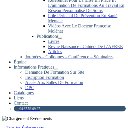
Référentiel Pour La Mise En Place Et
L’animation De Formations Au Travail En
Réseau Personnalisé De Soins
Pôle Périnatal De Prévention En Santé
Mentale
Vidéos Avec Le Docteur Françoise
Molénat
Publications
Livres
Revue Naissance : Cahiers De L’AFREE
Articles
Journées – Colloques – Conférence – Séminaires
Équipe
Informations Pratiques
Demande De Formation Sur Site
Inscription Formation
Accès Aux Salles De Formation
DPC
Catalogues
Liens
Contact
04 67 56 09 27