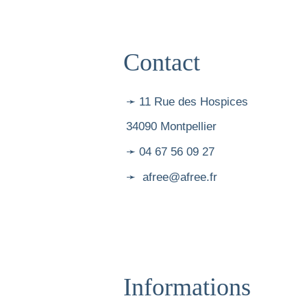
m
e
n
Contact
t
s
➛ 11 Rue des Hospices
34090 Montpellier
➛ 04 67 56 09 27
➛ afree@afree.fr
Informations