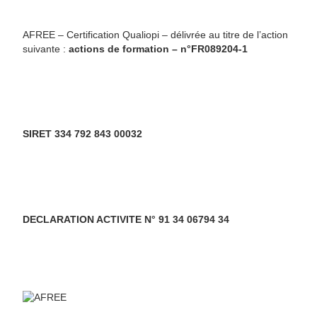
n
d
t
AFREE – Certification Qualiopi – délivrée au titre de l’action
e
s
suivante :
actions de formation – n°FR089204-1
v
u
e
SIRET 334 792 843 00032
s
É
v
DECLARATION ACTIVITE N° 91 34 06794 34
è
n
e