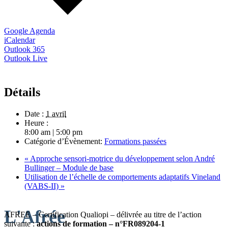
Google Agenda
iCalendar
Outlook 365
Outlook Live
Détails
Date :
1 avril
Heure :
8:00 am | 5:00 pm
Catégorie d’Évènement:
Formations passées
«
Approche sensori-motrice du développement selon André
Bullinger – Module de base
Utilisation de l’échelle de comportements adaptatifs Vineland
(VABS-II)
»
L'Afrée
AFREE – Certification Qualiopi – délivrée au titre de l’action
suivante :
actions de formation – n°FR089204-1