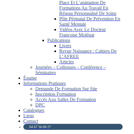
Place Et L’animation De
Formations Au Travail En
Réseau Personnalisé De Soins
Pôle Périnatal De Prévention En
Santé Mentale
Vidéos Avec Le Docteur
Françoise Molénat
Publications
Livres
Revue Naissance : Cahiers De
L’AFREE
Articles
Journées – Colloques – Conférence –
Séminaires
Équipe
Informations Pratiques
Demande De Formation Sur Site
Inscription Formation
Accès Aux Salles De Formation
DPC
Catalogues
Liens
Contact
04 67 56 09 27