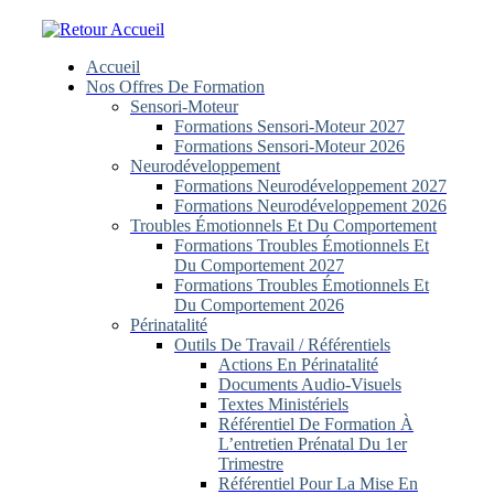
Skip
to
content
Accueil
Nos Offres De Formation
Sensori-Moteur
Formations Sensori-Moteur 2027
Formations Sensori-Moteur 2026
Neurodéveloppement
Formations Neurodéveloppement 2027
Formations Neurodéveloppement 2026
Troubles Émotionnels Et Du Comportement
Formations Troubles Émotionnels Et
Du Comportement 2027
Formations Troubles Émotionnels Et
Du Comportement 2026
Périnatalité
Outils De Travail / Référentiels
Actions En Périnatalité
Documents Audio-Visuels
Textes Ministériels
Référentiel De Formation À
L’entretien Prénatal Du 1er
Trimestre
Référentiel Pour La Mise En