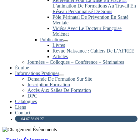
Référentiel Pour La Mise En Place Et
L’animation De Formations Au Travail En
Réseau Personnalisé De Soins
Pôle Périnatal De Prévention En Santé
Mentale
Vidéos Avec Le Docteur Françoise
Molénat
Publications
Livres
Revue Naissance : Cahiers De L’AFREE
Articles
Journées – Colloques – Conférence – Séminaires
Équipe
Informations Pratiques
Demande De Formation Sur Site
Inscription Formation
Accès Aux Salles De Formation
DPC
Catalogues
Liens
Contact
04 67 56 09 27