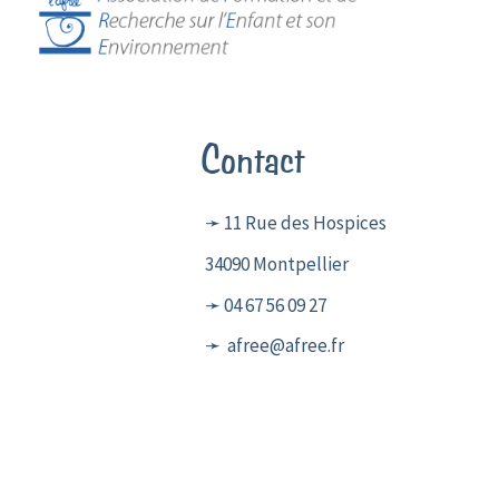
Contact
➛ 11 Rue des Hospices
34090 Montpellier
➛ 04 67 56 09 27
➛ afree@afree.fr