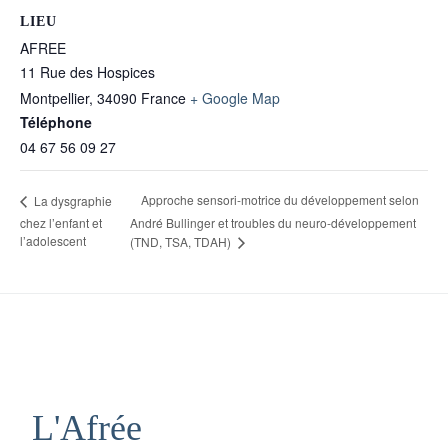
LIEU
AFREE
11 Rue des Hospices
Montpellier
,
34090
France
+ Google Map
Téléphone
04 67 56 09 27
Approche sensori-motrice du développement selon
La dysgraphie
chez l’enfant et
André Bullinger et troubles du neuro-développement
l’adolescent
(TND, TSA, TDAH)
L'Afrée