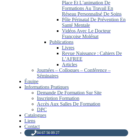
Place Et L’animation De
Formations Au Travail En
Réseau Personnalisé De Soins
Pôle Périnatal De Prévention En
Santé Mentale
Vidéos Avec Le Docteur
Françoise Molénat
Publications
Livres
Revue Naissance : Cahiers De
L’AFREE
Articles
Journées – Colloques – Conférence –
Séminaires
Équipe
Informations Pratiques
Demande De Formation Sur Site
Inscription Formation
Accès Aux Salles De Formation
DPC
Catalogues
Liens
Contact
04 67 56 09 27