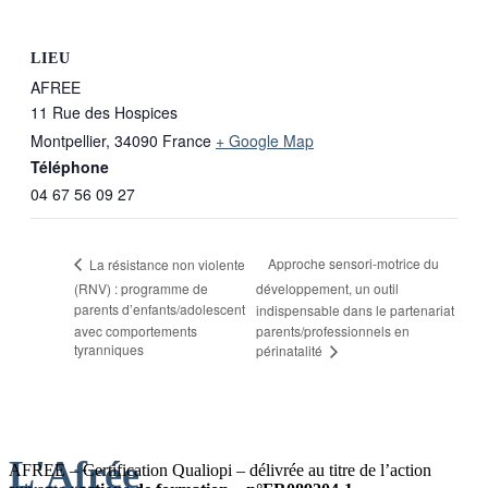
LIEU
AFREE
11 Rue des Hospices
Montpellier
,
34090
France
+ Google Map
Téléphone
04 67 56 09 27
Approche sensori-motrice du
La résistance non violente
(RNV) : programme de
développement, un outil
parents d’enfants/adolescent
indispensable dans le partenariat
avec comportements
parents/professionnels en
tyranniques
périnatalité
L'Afrée
AFREE – Certification Qualiopi – délivrée au titre de l’action