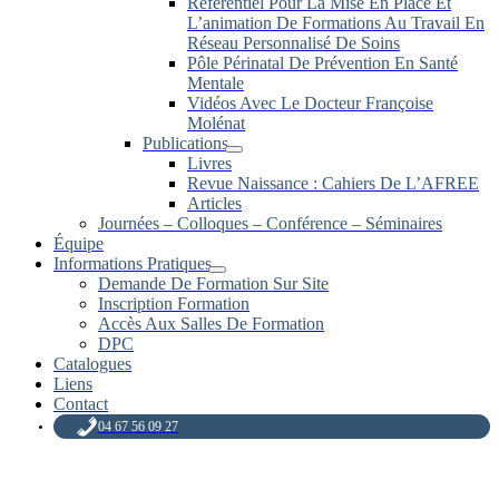
Référentiel Pour La Mise En Place Et
L’animation De Formations Au Travail En
Réseau Personnalisé De Soins
Pôle Périnatal De Prévention En Santé
Mentale
Vidéos Avec Le Docteur Françoise
Molénat
Publications
Livres
Revue Naissance : Cahiers De L’AFREE
Articles
Journées – Colloques – Conférence – Séminaires
Équipe
Informations Pratiques
Demande De Formation Sur Site
Inscription Formation
Accès Aux Salles De Formation
DPC
Catalogues
Liens
Contact
04 67 56 09 27