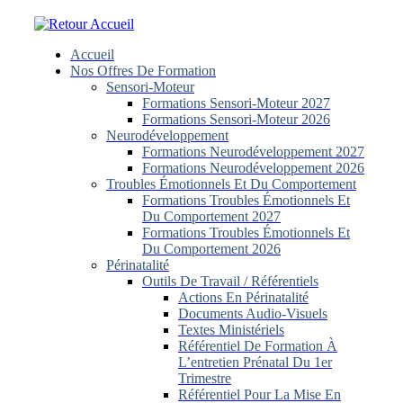
Skip
to
content
Accueil
Nos Offres De Formation
Sensori-Moteur
Formations Sensori-Moteur 2027
Formations Sensori-Moteur 2026
Neurodéveloppement
Formations Neurodéveloppement 2027
Formations Neurodéveloppement 2026
Troubles Émotionnels Et Du Comportement
Formations Troubles Émotionnels Et
Du Comportement 2027
Formations Troubles Émotionnels Et
Du Comportement 2026
Périnatalité
Outils De Travail / Référentiels
Actions En Périnatalité
Documents Audio-Visuels
Textes Ministériels
Référentiel De Formation À
L’entretien Prénatal Du 1er
Trimestre
Référentiel Pour La Mise En