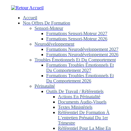
Skip
to
content
Accueil
Nos Offres De Formation
Sensori-Moteur
Formations Sensori-Moteur 2027
Formations Sensori-Moteur 2026
Neurodéveloppement
Formations Neurodéveloppement 2027
Formations Neurodéveloppement 2026
Troubles Émotionnels Et Du Comportement
Formations Troubles Émotionnels Et
Du Comportement 2027
Formations Troubles Émotionnels Et
Du Comportement 2026
Périnatalité
Outils De Travail / Référentiels
Actions En Périnatalité
Documents Audio-Visuels
Textes Ministériels
Référentiel De Formation À
L’entretien Prénatal Du 1er
Trimestre
Référentiel Pour La Mise En