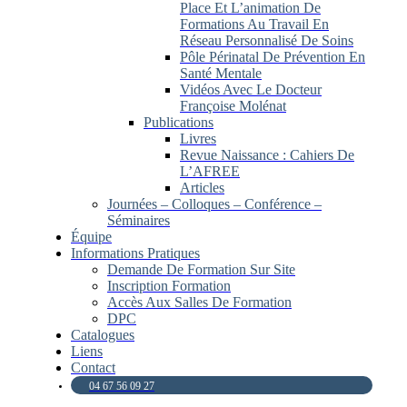
Place Et L’animation De
Formations Au Travail En
Réseau Personnalisé De Soins
Pôle Périnatal De Prévention En
Santé Mentale
Vidéos Avec Le Docteur
Françoise Molénat
Publications
Livres
Revue Naissance : Cahiers De
L’AFREE
Articles
Journées – Colloques – Conférence –
Séminaires
Équipe
Informations Pratiques
Demande De Formation Sur Site
Inscription Formation
Accès Aux Salles De Formation
DPC
Catalogues
Liens
Contact
04 67 56 09 27