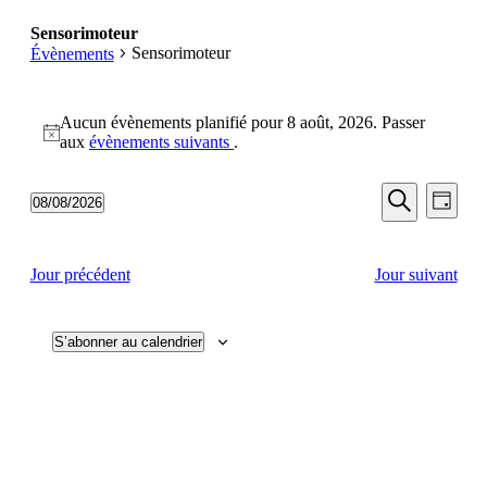
Sensorimoteur
Sensorimoteur
Évènements
Évènements
Aucun évènements planifié pour 8 août, 2026. Passer
for
Notice
aux
évènements suivants
.
8
août,
Recherch
Navi
08/08/2026
Jour
de
2026
et
Sélectionnez
Recherche
vues
une
navigatio
date.
Évèn
Jour précédent
Jour suivant
de
vues
Évèneme
S’abonner au calendrier