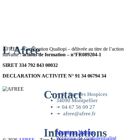
L'Afrée
AFREE – Certification Qualiopi – délivrée au titre de l’action
suivante :
actions de formation – n°FR089204-1
SIRET 334 792 843 00032
DECLARATION ACTIVITE N° 91 34 06794 34
Contact
➛ 11 Rue des Hospices
34090 Montpellier
➛ 04 67 56 09 27
➛ afree@afree.fr
Informations
Mentions légales
Politique de confidentialité
© 2026
AFREE
–
Tous les droits sont réservés