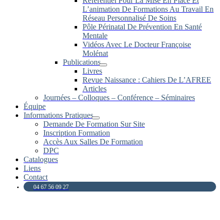
Référentiel Pour La Mise En Place Et
L’animation De Formations Au Travail En
Réseau Personnalisé De Soins
Pôle Périnatal De Prévention En Santé
Mentale
Vidéos Avec Le Docteur Françoise
Molénat
Publications
Livres
Revue Naissance : Cahiers De L’AFREE
Articles
Journées – Colloques – Conférence – Séminaires
Équipe
Informations Pratiques
Demande De Formation Sur Site
Inscription Formation
Accès Aux Salles De Formation
DPC
Catalogues
Liens
Contact
04 67 56 09 27