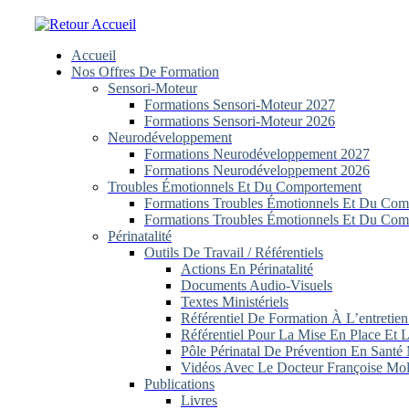
Skip
to
content
Accueil
Nos Offres De Formation
Sensori-Moteur
Formations Sensori-Moteur 2027
Formations Sensori-Moteur 2026
Neurodéveloppement
Formations Neurodéveloppement 2027
Formations Neurodéveloppement 2026
Troubles Émotionnels Et Du Comportement
Formations Troubles Émotionnels Et Du Com
Formations Troubles Émotionnels Et Du Com
Périnatalité
Outils De Travail / Référentiels
Actions En Périnatalité
Documents Audio-Visuels
Textes Ministériels
Référentiel De Formation À L’entretien
Référentiel Pour La Mise En Place Et 
Pôle Périnatal De Prévention En Santé
Vidéos Avec Le Docteur Françoise Mol
Publications
Livres