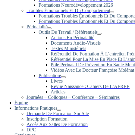
Formations Neurodéveloppement 2026
Troubles Émotionnels Et Du Comportement
Formations Troubles Émotionnels Et Du Comport
Formations Troubles Émotionnels Et Du Comport
Périnatalité
Outils De Travail / Référentiels
Actions En Périnatalité
Documents Audio-Visuels
Textes Ministériels
Référentiel De Formation À L’entretien Prén
Référentiel Pour La Mise En Place Et L’an
Pôle Périnatal De Prévention En Santé Ment
Vidéos Avec Le Docteur Françoise Molénat
Publications
Livres
Revue Naissance : Cahiers De L’AFREE
Articles
Journées – Colloques – Conférence – Séminaires
Équipe
Informations Pratiques
Demande De Formation Sur Site
Inscription Formation
Accès Aux Salles De Formation
DPC