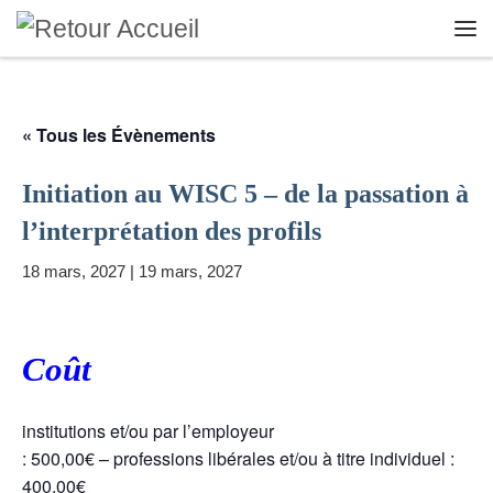
Skip to content
Me
« Tous les Évènements
Initiation au WISC 5 – de la passation à
l’interprétation des profils
18 mars, 2027
|
19 mars, 2027
Coût
institutions et/ou par l’employeur
: 500,00€ – professions libérales et/ou à titre individuel :
400,00€