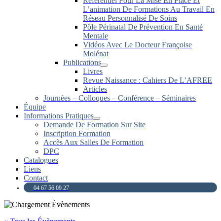
Référentiel Pour La Mise En Place Et
L’animation De Formations Au Travail En
Réseau Personnalisé De Soins
Pôle Périnatal De Prévention En Santé
Mentale
Vidéos Avec Le Docteur Françoise
Molénat
Publications
Livres
Revue Naissance : Cahiers De L’AFREE
Articles
Journées – Colloques – Conférence – Séminaires
Équipe
Informations Pratiques
Demande De Formation Sur Site
Inscription Formation
Accès Aux Salles De Formation
DPC
Catalogues
Liens
Contact
04 67 56 09 27