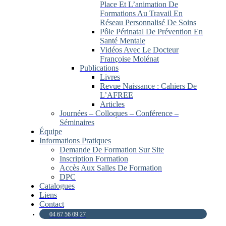
Place Et L’animation De
Formations Au Travail En
Réseau Personnalisé De Soins
Pôle Périnatal De Prévention En
Santé Mentale
Vidéos Avec Le Docteur
Françoise Molénat
Publications
Livres
Revue Naissance : Cahiers De
L’AFREE
Articles
Journées – Colloques – Conférence –
Séminaires
Équipe
Informations Pratiques
Demande De Formation Sur Site
Inscription Formation
Accès Aux Salles De Formation
DPC
Catalogues
Liens
Contact
04 67 56 09 27