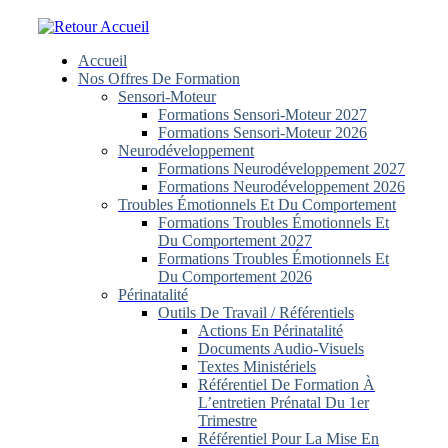
Skip
to
content
Accueil
Nos Offres De Formation
Sensori-Moteur
Formations Sensori-Moteur 2027
Formations Sensori-Moteur 2026
Neurodéveloppement
Formations Neurodéveloppement 2027
Formations Neurodéveloppement 2026
Troubles Émotionnels Et Du Comportement
Formations Troubles Émotionnels Et
Du Comportement 2027
Formations Troubles Émotionnels Et
Du Comportement 2026
Périnatalité
Outils De Travail / Référentiels
Actions En Périnatalité
Documents Audio-Visuels
Textes Ministériels
Référentiel De Formation À
L’entretien Prénatal Du 1er
Trimestre
Référentiel Pour La Mise En