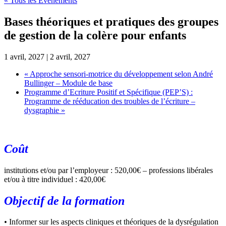
« Tous les Évènements
Bases théoriques et pratiques des groupes
de gestion de la colère pour enfants
1 avril, 2027
|
2 avril, 2027
«
Approche sensori-motrice du développement selon André
Bullinger – Module de base
Programme d’Ecriture Positif et Spécifique (PEP’S) :
Programme de rééducation des troubles de l’écriture –
dysgraphie
»
Coût
institutions et/ou par l’employeur : 520,00€ – professions libérales
et/ou à titre individuel : 420,00€
Objectif de la formation
•
Informer sur les aspects cliniques et théoriques de la dysrégulation