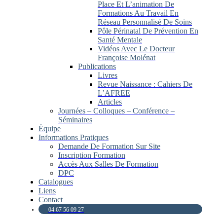
Place Et L’animation De
Formations Au Travail En
Réseau Personnalisé De Soins
Pôle Périnatal De Prévention En
Santé Mentale
Vidéos Avec Le Docteur
Françoise Molénat
Publications
Livres
Revue Naissance : Cahiers De
L’AFREE
Articles
Journées – Colloques – Conférence –
Séminaires
Équipe
Informations Pratiques
Demande De Formation Sur Site
Inscription Formation
Accès Aux Salles De Formation
DPC
Catalogues
Liens
Contact
04 67 56 09 27