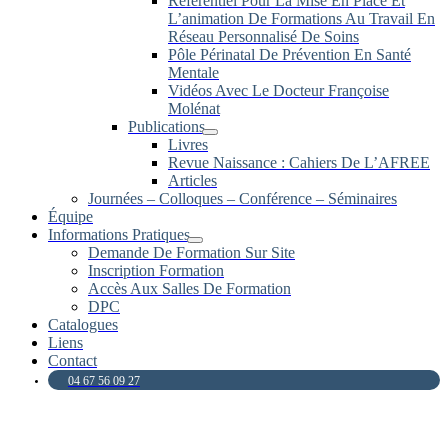
Référentiel Pour La Mise En Place Et
L’animation De Formations Au Travail En
Réseau Personnalisé De Soins
Pôle Périnatal De Prévention En Santé
Mentale
Vidéos Avec Le Docteur Françoise
Molénat
Publications
Livres
Revue Naissance : Cahiers De L’AFREE
Articles
Journées – Colloques – Conférence – Séminaires
Équipe
Informations Pratiques
Demande De Formation Sur Site
Inscription Formation
Accès Aux Salles De Formation
DPC
Catalogues
Liens
Contact
04 67 56 09 27