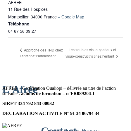
AFREE
11 Rue des Hospices
Montpellier
,
34090
France
+ Google Map
Téléphone
04 67 56 09 27
Les troubles visuo-spatiaux et
Approche des TND chez
l’enfant et l’adolescent
visuo-constructifs chez l’enfant
L'Afrée
AFREE – Certification Qualiopi – délivrée au titre de l’action
suivante :
actions de formation – n°FR089204-1
SIRET 334 792 843 00032
DECLARATION ACTIVITE N° 91 34 06794 34
Contact
➛ 11 Rue des Hospices