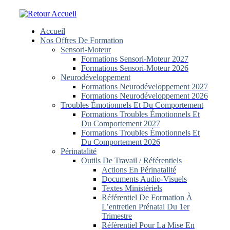
Skip
to
content
Accueil
Nos Offres De Formation
Sensori-Moteur
Formations Sensori-Moteur 2027
Formations Sensori-Moteur 2026
Neurodéveloppement
Formations Neurodéveloppement 2027
Formations Neurodéveloppement 2026
Troubles Émotionnels Et Du Comportement
Formations Troubles Émotionnels Et
Du Comportement 2027
Formations Troubles Émotionnels Et
Du Comportement 2026
Périnatalité
Outils De Travail / Référentiels
Actions En Périnatalité
Documents Audio-Visuels
Textes Ministériels
Référentiel De Formation À
L’entretien Prénatal Du 1er
Trimestre
Référentiel Pour La Mise En